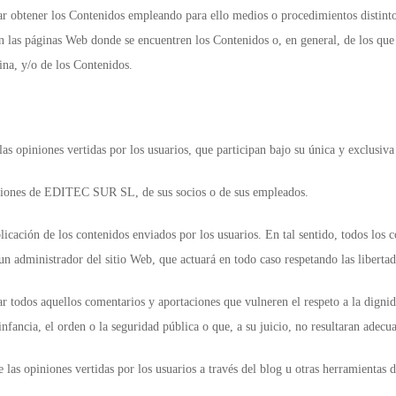
ar obtener los Contenidos empleando para ello medios o procedimientos distintos
 en las páginas Web donde se encuentren los Contenidos o, en general, de los qu
ina, y/o de los Contenidos.
piniones vertidas por los usuarios, que participan bajo su única y exclusiva 
piniones de EDITEC SUR SL, de sus socios o de sus empleados.
ación de los contenidos enviados por los usuarios. En tal sentido, todos los 
un administrador del sitio Web, que actuará en todo caso respetando las liberta
todos aquellos comentarios y aportaciones que vulneren el respeto a la dignida
 infancia, el orden o la seguridad pública o que, a su juicio, no resultaran adecu
s opiniones vertidas por los usuarios a través del blog u otras herramientas d