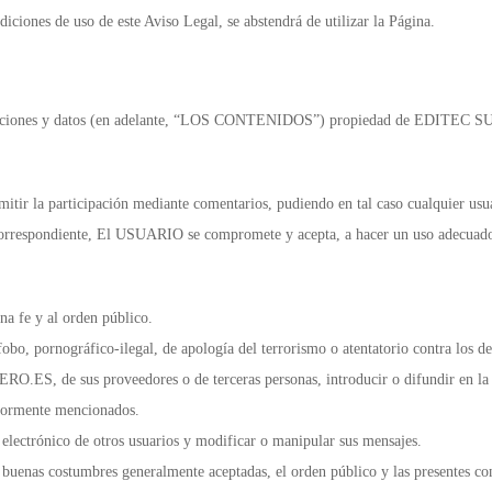
iciones de uso de este Aviso Legal, se abstendrá de utilizar la Página.
aciones y datos (en adelante, “LOS CONTENIDOS”) propiedad de EDITEC SU
 la participación mediante comentarios, pudiendo en tal caso cualquier usuario
ace correspondiente, El USUARIO se compromete y acepta, a hacer un uso adecu
uena fe y al orden público.
fobo, pornográfico-ilegal, de apología del terrorismo o atentatorio contra los 
O.ES, de sus proveedores o de terceras personas, introducir o difundir en la r
riormente mencionados.
eo electrónico de otros usuarios y modificar o manipular sus mensajes.
 y buenas costumbres generalmente aceptadas, el orden público y las presentes co