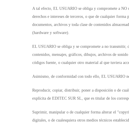
A tal efecto, EL USUARIO se obliga y compromete a NO utiliz
derechos e intereses de terceros, o que de cualquier forma p
documentos, archivos y toda clase de contenidos almacenad
(hardware y software).
EL USUARIO se obliga y se compromete a no transmitir, difu
contenidos, mensajes, gráficos, dibujos, archivos de sonido 
códigos fuente, o cualquier otro material al que tuviera ac
Asimismo, de conformidad con todo ello, EL USUARIO n
Reproducir, copiar, distribuir, poner a disposición o de cu
explícita de EDITEC SUR SL, que es titular de los correspo
Suprimir, manipular o de cualquier forma alterar el “copyri
digitales, o de cualesquiera otros medios técnicos estableci