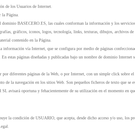
 de los Usuarios de Internet.
r la Página.
 del dominio BASECERO.ES, las cuales conforman la información y los servici
grafías, gráficos, iconos, logos, tecnología, links, texturas, dibujos, archivos 
aterial contenido en la Página.
a la información vía Internet, que se configura por medio de páginas confecci
. En estas páginas diseñadas y publicadas bajo un nombre de dominio Internet so
 por diferentes páginas de la Web, o por Internet, con un simple click sobre el 
nto de la navegación en los sitios Web. Son pequeños ficheros de texto que se e
SL avisará oportuna y fehacientemente de su utilización en el momento en que
ye la condición de USUARIO, que acepta, desde dicho acceso y/o uso, los pres
Legal.