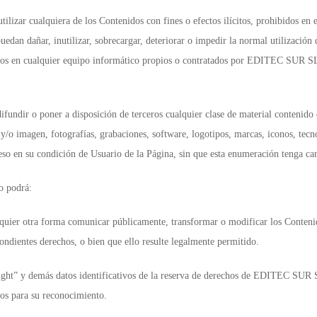
ar cualquiera de los Contenidos con fines o efectos ilícitos, prohibidos en el 
uedan dañar, inutilizar, sobrecargar, deteriorar o impedir la normal utilización
os en cualquier equipo informático propios o contratados por EDITEC SUR SL, 
ndir o poner a disposición de terceros cualquier clase de material contenido e
y/o imagen, fotografías, grabaciones, software, logotipos, marcas, iconos, tecno
ceso en su condición de Usuario de la Página, sin que esta enumeración tenga car
o podrá:
alquier otra forma comunicar públicamente, transformar o modificar los Contenid
ndientes derechos, o bien que ello resulte legalmente permitido.
ght” y demás datos identificativos de la reserva de derechos de EDITEC SUR SL 
dos para su reconocimiento.